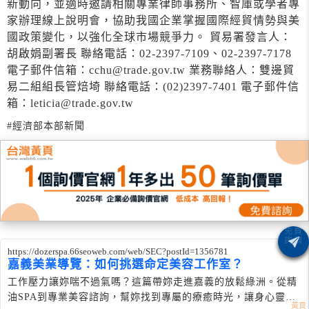
新動向，並適時邀請相關專業律師事務所、智庫或學者專
家辦理線上說明會，協助我國企業掌握國際經貿情勢與美
國政策變化，以強化全球市場競爭力。 貿易署發言人：
胡啟娟副署長 聯絡電話：02-2397-7109、02-2397-7178
電子郵件信箱：cchu@trade.gov.tw 業務聯絡人：雙邊貿
易二組組長管焙埼 聯絡電話：(02)2397-7401 電子郵件信
箱：leticia@trade.gov.tw
#經濟部本部新聞
https://dozerspa.66seoweb.com/web/SEC?postId=1356781
嘉義美業導覽：如何挑選命定美容工作室？
工作壓力讓妳喘不過氣嗎？這篇帶妳走進嘉義的放鬆綠洲。從精
油SPA到專業美容諮詢，幫妳找到專屬的療癒時光，讓身心靈徹