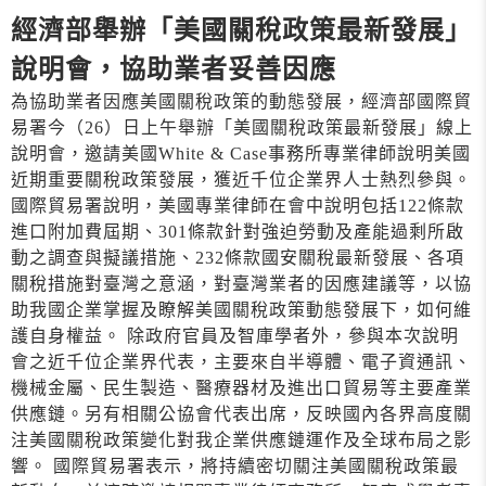
經濟部舉辦「美國關稅政策最新發展」
說明會，協助業者妥善因應
為協助業者因應美國關稅政策的動態發展，經濟部國際貿
易署今（26）日上午舉辦「美國關稅政策最新發展」線上
說明會，邀請美國White & Case事務所專業律師說明美國
近期重要關稅政策發展，獲近千位企業界人士熱烈參與。
國際貿易署說明，美國專業律師在會中說明包括122條款
進口附加費屆期、301條款針對強迫勞動及產能過剩所啟
動之調查與擬議措施、232條款國安關稅最新發展、各項
關稅措施對臺灣之意涵，對臺灣業者的因應建議等，以協
助我國企業掌握及瞭解美國關稅政策動態發展下，如何維
護自身權益。 除政府官員及智庫學者外，參與本次說明
會之近千位企業界代表，主要來自半導體、電子資通訊、
機械金屬、民生製造、醫療器材及進出口貿易等主要產業
供應鏈。另有相關公協會代表出席，反映國內各界高度關
注美國關稅政策變化對我企業供應鏈運作及全球布局之影
響。 國際貿易署表示，將持續密切關注美國關稅政策最