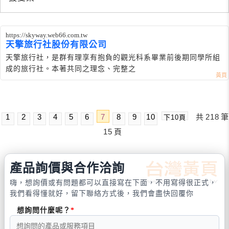
https://skyway.web66.com.tw
天擎旅行社股份有限公司
天擎旅行社，是群有理享有抱負的觀光科系畢業前後期同學所組
成的旅行社。本著共同之理念、完整之
1
2
3
4
5
6
7
8
9
10
共
218
筆
下10頁
15
頁
產品詢價與合作洽詢
嗨，想詢價或有問題都可以直接寫在下面，不用寫得很正式，
我們看得懂就好，留下聯絡方式後，我們會盡快回覆你
想詢問什麼呢？